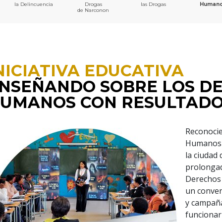
la Delincuencia
Drogas
las Drogas
Human
de Narconon
NICIATIVA EDUCATIVA
NSEÑANDO SOBRE LOS D
UMANOS CON RESULTAD
Reconoci
Humanos 
la ciudad
prolongad
Derechos
un conveni
y campaña
funcionar