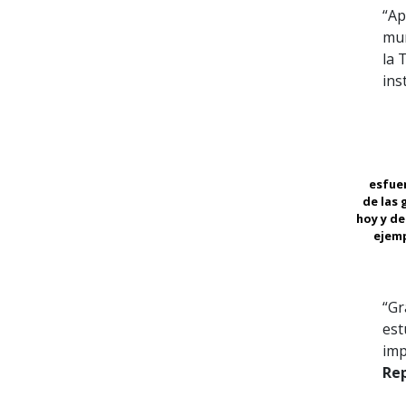
“Ap
mun
la 
ins
esfuer
de las
hoy y d
ejemp
“Gr
est
imp
Rep