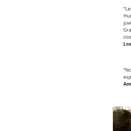
“Le
Hum
juv
Gra
coo
Lo
“No
esp
Am