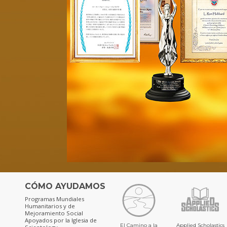
CÓMO AYUDAMOS
Programas Mundiales
Humanitarios y de
Mejoramiento Social
Apoyados por la Iglesia de
El Camino a la
Applied Scholastics