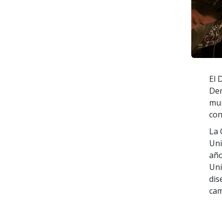
El 
Der
mun
con
La 
Uni
año
Uni
dis
cam