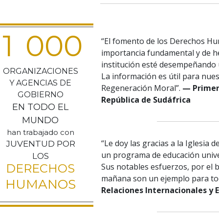
1
0
0
0
“El fomento de los Derechos Hum
importancia fundamental y de h
institución esté desempeñando u
ORGANIZACIONES
La información es útil para nu
Y AGENCIAS DE
Regeneración Moral”.
— Primer 
GOBIERNO
República de Sudáfrica
EN TODO EL
MUNDO
han trabajado con
“Le doy las gracias a la Iglesia
JUVENTUD POR
un programa de educación univ
LOS
DERECHOS
Sus notables esfuerzos, por el b
mañana son un ejemplo para to
HUMANOS
Relaciones Internacionales y 