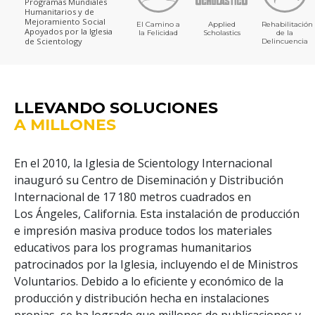
Programas Mundiales
Humanitarios y de
Mejoramiento Social
El Camino a
Applied
Rehabilitación
Apoyados por la Iglesia
la Felicidad
Scholastics
de la
de Scientology
Delincuencia
LLEVANDO SOLUCIONES
A MILLONES
En el 2010, la Iglesia de Scientology Internacional
inauguró su Centro de Diseminación y Distribución
Puede
Internacional de 17 180 metros cuadrados en
Los Ángeles, California. Esta instalación de producción
e impresión masiva produce todos los materiales
educativos para los programas humanitarios
patrocinados por la Iglesia, incluyendo el de Ministros
Voluntarios. Debido a lo eficiente y económico de la
producción y distribución hecha en instalaciones
propias, se ha logrado que millones de publicaciones y